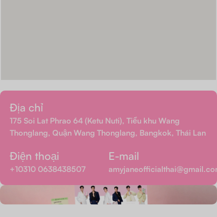
Địa chỉ
175 Soi Lat Phrao 64 (Ketu Nuti), Tiểu khu Wang
Thonglang, Quận Wang Thonglang, Bangkok, Thái Lan
Điện thoại
E-mail
+10310 0638438507
amyjaneofficialthai@gmail.c