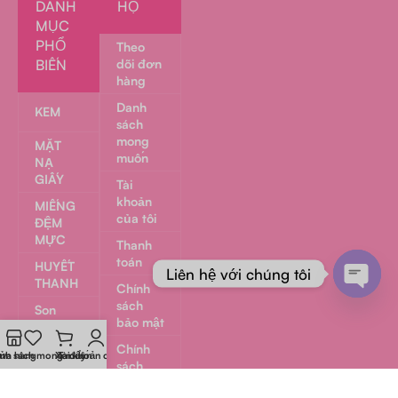
DANH
HỘ
MỤC
PHỔ
Theo
BIẾN
dõi đơn
hàng
Danh
KEM
sách
mong
MẶT
muốn
NẠ
GIẤY
Tài
khoản
MIẾNG
của tôi
ĐỆM
MỰC
Thanh
toán
HUYẾT
Liên hệ với chúng tôi
THANH
Chính
sách
Mở
Son
bảo mật
bóng
cuộc
Chính
trò
MẶT
nh sách mong muốn
ửa hàng
Xe đẩy
Tài khoản của tôi
sách
NẠ GEL
chuyệ
hoàn
PAVEL