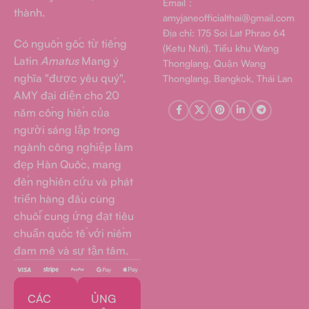
Email：
thành.
amyjaneofficialthai@gmail.com
Địa chỉ: 175 Soi Lat Phrao 64
Có nguồn gốc từ tiếng
(Ketu Nuti), Tiểu khu Wang
Latin
Amatus
Mang ý
Thonglang, Quận Wang
nghĩa "được yêu quý",
Thonglang, Bangkok, Thái Lan
AMY đại diện cho 20
năm cống hiến của
người sáng lập trong
ngành công nghiệp làm
đẹp Hàn Quốc, mang
đến nghiên cứu và phát
triển hàng đầu cùng
chuỗi cung ứng đạt tiêu
chuẩn quốc tế với niềm
đam mê và sự tận tâm.
CÁC
ỦNG