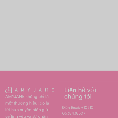
Liên hệ với
chúng tôi
AMYJANE không chỉ là
một thương hiệu; đó là
Điện thoại: +10310
lời hứa xuyên biên giới
0638438507
về tình yêu và sự chân