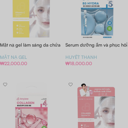
Mặt nạ gel làm sáng da chứa
Serum dưỡng ẩm và phục hồi
Vitamin C hiệu Amy Jane
B5
MẶT NẠ GEL
HUYẾT THANH
(Hộp/Miếng)
₩
22,000.00
₩
18,000.00
Thêm Vào Giỏ Hàng
Thêm Vào Giỏ Hàng