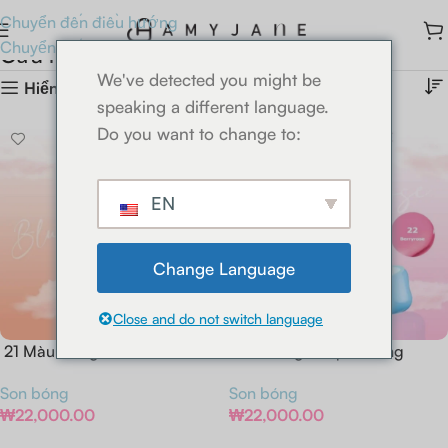
Chuyển đến điều hướng
Chuyển đến nội dung chính
Cửa hàng
Trang chủ
Cửa hàng
We've detected you might be
Hiển thị cột
speaking a different language.
Do you want to change to:
EN
Change Language
Close and do not switch language
21 Màu Hồng Đào
Hoa hồng 22 quả mọng
Son bóng
Son bóng
₩
22,000.00
₩
22,000.00
Thêm Vào Giỏ Hàng
Thêm Vào Giỏ Hàng