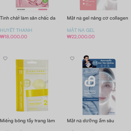
Tinh chất làm săn chắc da
Mặt nạ gel nâng cơ collagen
chứa collagen
(Hộp/Miếng)
HUYẾT THANH
MẶT NẠ GEL
₩
18,000.00
₩
22,000.00
Thêm Vào Giỏ Hàng
Thêm Vào Giỏ Hàng
Miếng bông tẩy trang làm
Mặt nạ dưỡng ẩm sâu
sáng da Crystal Tomato
(Hộp/Miếng)