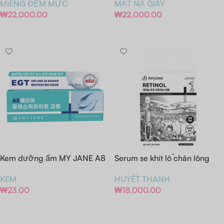
MIẾNG ĐỆM MỰC
MẶT NẠ GIẤY
₩
22,000.00
₩
22,000.00
Thêm Vào Giỏ Hàng
Thêm Vào Giỏ Hàng
Kem dưỡng ẩm MY JANE A8
Serum se khít lỗ chân lông
Barrier Moisturizing Cream
chứa Retinol
KEM
HUYẾT THANH
₩
23.00
₩
18,000.00
Thêm Vào Giỏ Hàng
Thêm Vào Giỏ Hàng