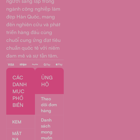
người sáng lập trong
ngành công nghiệp làm
đẹp Hàn Quốc, mang
đến nghiên cứu và phát
triển hàng đầu cùng
chuỗi cung ứng đạt tiêu
chuẩn quốc tế với niềm
đam mê và sự tận tâm.
CÁC
ỦNG
DANH
HỘ
MỤC
PHỔ
Theo
BIẾN
dõi đơn
hàng
Danh
KEM
sách
mong
MẶT
muốn
NẠ