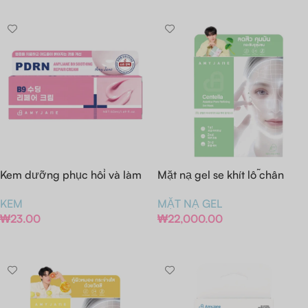
Kem dưỡng phục hồi và làm
Mặt nạ gel se khít lỗ chân
dịu da AMY JANE B9
lông chiết xuất rau má Amy
KEM
MẶT NẠ GEL
Jane (Hộp/Miếng)
₩
23.00
₩
22,000.00
Thêm Vào Giỏ Hàng
Thêm Vào Giỏ Hàng