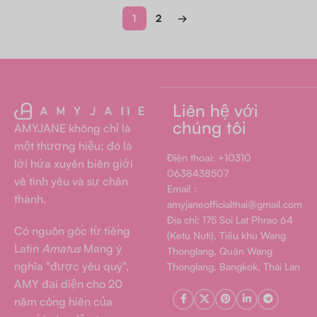
1
2
→
Liên hệ với
chúng tôi
AMYJANE không chỉ là
một thương hiệu; đó là
Điện thoại: +10310
lời hứa xuyên biên giới
0638438507
về tình yêu và sự chân
Email：
thành.
amyjaneofficialthai@gmail.com
Địa chỉ: 175 Soi Lat Phrao 64
Có nguồn gốc từ tiếng
(Ketu Nuti), Tiểu khu Wang
Latin
Amatus
Mang ý
Thonglang, Quận Wang
nghĩa "được yêu quý",
Thonglang, Bangkok, Thái Lan
AMY đại diện cho 20
năm cống hiến của