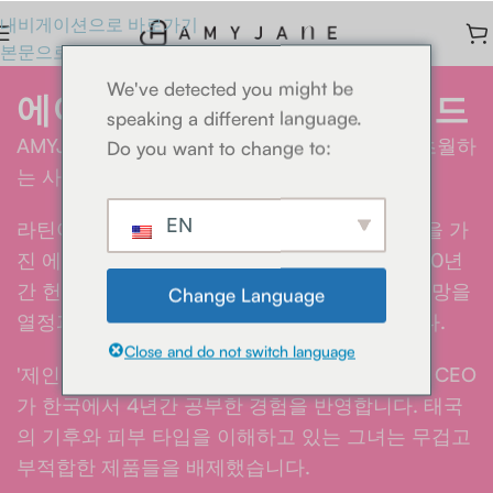
내비게이션으로 바로가기
본문으로 바로가기
We've detected you might be
에이미 제인 컴퍼니 리미티드
speaking a different language.
AMYJANE은 단순한 브랜드가 아니라, 국경을 초월하
Do you want to change to:
는 사랑과 진심의 약속입니다.
EN
라틴어에서 유래
아마투스
'사랑받는'이라는 뜻을 가
진 에이미(AMY)는 창립자가 한국 뷰티 업계에 20년
간 헌신하며 최고의 연구 개발과 국제 표준 공급망을
Change Language
열정과 책임감을 가지고 구축해 온 결과물입니다.
Close and do not switch language
'제인'이라는 이름은 성실함과 선물을 의미하며, CEO
가 한국에서 4년간 공부한 경험을 반영합니다. 태국
의 기후와 피부 타입을 이해하고 있는 그녀는 무겁고
부적합한 제품들을 배제했습니다.