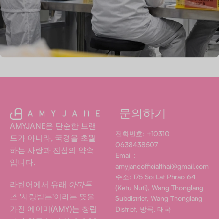
문의하기
AMYJANE은 단순한 브랜
전화번호: +10310
드가 아니라, 국경을 초월
0638438507
하는 사랑과 진심의 약속
Email：
입니다.
amyjaneofficialthai@gmail.com
주소: 175 Soi Lat Phrao 64
라틴어에서 유래
아마투
(Ketu Nuti), Wang Thonglang
스
'사랑받는'이라는 뜻을
Subdistrict, Wang Thonglang
가진 에이미(AMY)는 창립
District, 방콕, 태국