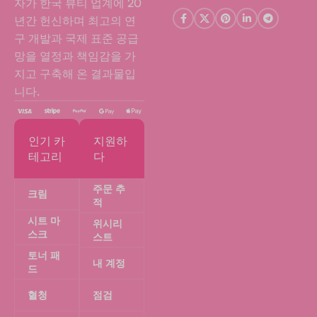
자가 한국 뷰티 업계에 20
년간 헌신하며 최고의 연
구 개발과 국제 표준 공급
망을 열정과 책임감을 가
지고 구축해 온 결과물입
니다.
인기 카
지원하
테고리
다
주문 추
크림
적
시트 마
위시리
스크
스트
토너 패
내 계정
드
혈청
점검