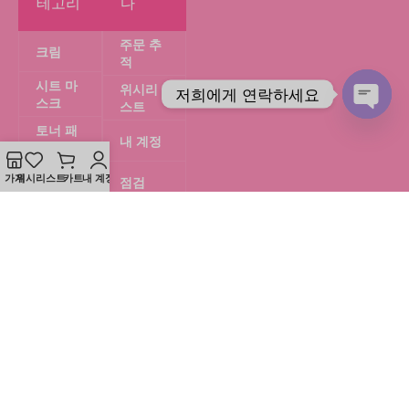
테고리
다
주문 추
크림
적
시트 마
위시리
저희에게 연락하세요
스크
스트
채
토너 패
내 계정
드
팅
방
가게
위시리스트
카트
내 계정
혈청
점검
열
립글레
개인정
기
이즈
보 보호
정책
젤 마스
크
환불 및
반품 정
파벨 상
책
품
무료 선
물