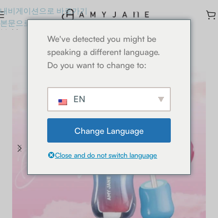
내비게이션으로 바로가기
본문으로 바로가기
홈
립글레이즈
We've detected you might be
speaking a different language.
Do you want to change to:
EN
Change Language
Close and do not switch language