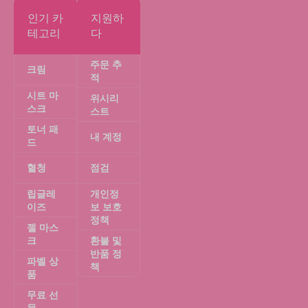
인기 카
지원하
테고리
다
주문 추
크림
적
시트 마
위시리
스크
스트
토너 패
내 계정
드
혈청
점검
립글레
개인정
이즈
보 보호
정책
젤 마스
크
환불 및
반품 정
파벨 상
책
품
무료 선
물